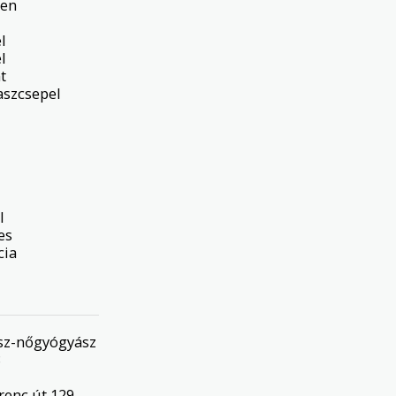
en







szcsepel



s

ia

ész-nőgyógyász
8
renc út 129,