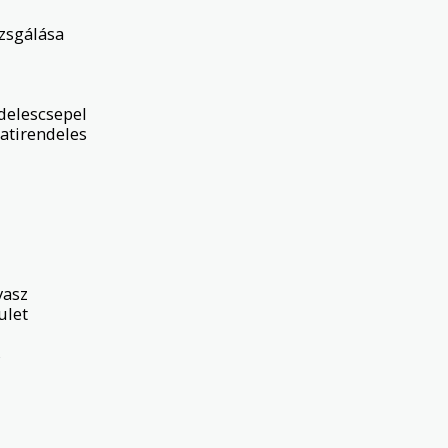
zsgálása

elescsepel

tirendeles

asz

let


