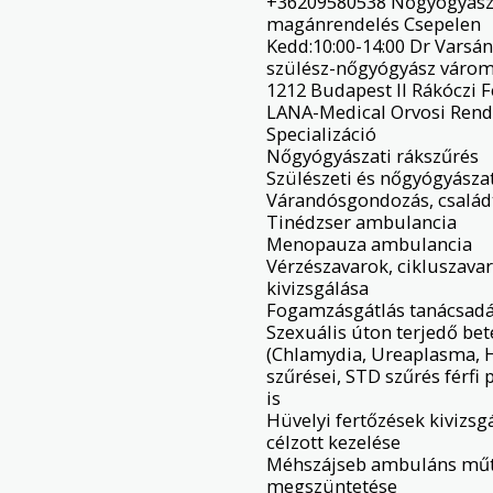
+36209580538 Nőgyógyásza
magánrendelés Csepelen

Kedd:10:00-14:00 Dr Varsány
szülész-nőgyógyász várom s
1212 Budapest II Rákóczi F
LANA-Medical Orvosi Rend
Specializáció

Nőgyógyászati rákszűrés

Szülészeti és nőgyógyászat
Várandósgondozás, családt
Tinédzser ambulancia

Menopauza ambulancia

Vérzészavarok, cikluszavar
kivizsgálása

Fogamzásgátlás tanácsadá
Szexuális úton terjedő be
(Chlamydia, Ureaplasma, HP
szűrései, STD szűrés férfi 
is

Hüvelyi fertőzések kivizsgá
célzott kezelése

Méhszájseb ambuláns műté
megszüntetése
