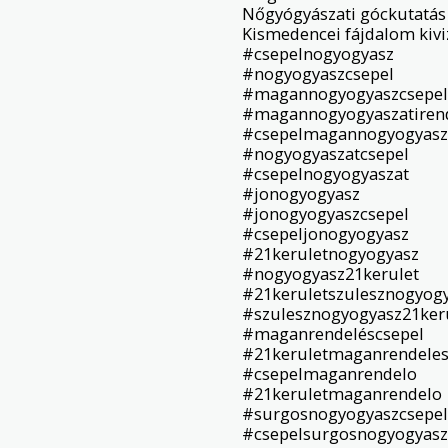
Nőgyógyászati góckutatás

Kismedencei fájdalom kivi
#csepelnogyogyasz

#nogyogyaszcsepel

#magannogyogyaszcsepel

#magannogyogyaszatirend
#csepelmagannogyogyasza
#nogyogyaszatcsepel

#csepelnogyogyaszat

#jonogyogyasz

#jonogyogyaszcsepel

#csepeljonogyogyasz

#21keruletnogyogyasz

#nogyogyasz21kerulet

#21keruletszulesznogyogy
#szulesznogyogyasz21keru
#maganrendeléscsepel

#21keruletmaganrendeles
#csepelmaganrendelo

#21keruletmaganrendelo

#surgosnogyogyaszcsepel

#csepelsurgosnogyogyasz
