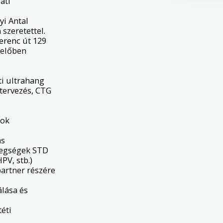
ti 
i Antal 
zeretettel.

erenc út 129 
előben

i ultrahang

ervezés, CTG

ok 
s

tegségek STD 
V, stb.) 
partner részére 
lása és 
ti 