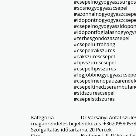
#csepelnogyogyaszsurgos
#sosnogyogyaszcsepel

#azonnalnogyogyaszcsepel
#idopontnogyogyaszcsepel
#csepelnogyogyaszidopont
#idopontfoglalasnogyogya
#terhesgondozascsepel

#csepelultrahang

#csepelrakszures

#rakszurescsepel

#hpvszurescsepel

#csepelhpvszures

#legjobbnogyogyaszcsepel
#csepelmenopauzarendele
#csepeltinedzserambulanc
#stdszurescsepel

#csepelstdszures
Kategória:
Dr Varsányi Antal szül
magánrendelés bejelentkezés :+3620958053
Szolgáltatás időtartama:
20 Percek
Cím:
Budapest, II. Rákóczi Fe