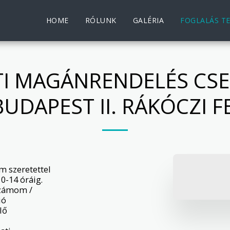
HOME
RÓLUNK
GALÉRIA
FOGLALÁS T
 MAGÁNRENDELÉS CSEP
BUDAPEST II. RÁKÓCZI F
szeretettel 
-14 óráig.

zámom /

ó

ő
