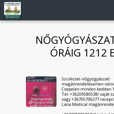
NŐGYÓGYÁSZATI
ÓRÁIG 1212 
Szülészet-nőgyógyászati 
magánrendelésemen várom 
Csepelen minden kedden 10
Tel: +36209580538/ saját s
vagy +36705706377 recepci
Lana Medical magánrendel